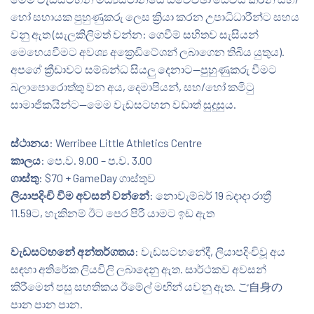
හෝ සහායක පුහුණුකරු ලෙස ක්‍රියා කරන උපාධිධාරීන්ට සහය
$72.31
වනු ඇත (සැලකිලිමත් වන්න: ගෙවීම් සහිතව සැසියන්
මෙහෙයවීමට අවශ්‍ය අක්‍රෙඩිටේශන් ලබාගෙන තිබිය යුතුය).
Download Document
අපගේ ක්‍රීඩාවට සම්බන්ධ සියලු දෙනාට—පුහුණුකරු වීමට
බලාපොරොත්තු වන අය, දෙමාපියන්, සහ/හෝ කමිටු
සාමාජිකයින්ට—මෙම වැඩසටහන වඩාත් සුදුසුය.
ස්ථානය
: Werribee Little Athletics Centre
කාලය
: පෙ.ව. 9.00 – ප.ව. 3.00
ගාස්තු
: $70 + GameDay ගාස්තුව
ලියාපදිංචි වීම අවසන් වන්නේ
: නොවැම්බර් 19 බදාදා රාත්‍රී
11.59ට, හැකිනම් ඊට පෙර පිරී යාමට ඉඩ ඇත
වැඩසටහනේ අන්තර්ගතය
: වැඩසටහනේදී, ලියාපදිංචිවූ අය
සඳහා අතිරේක ලියවිලි ලබාදෙනු ඇත. සාර්ථකව අවසන්
කිරීමෙන් පසු සහතිකය ඊමේල් මඟින් යවනු ඇත. ご自身の
පාන පාන පාන.