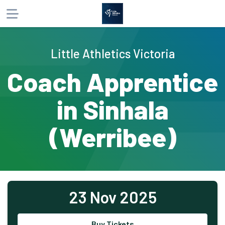
About
Little Athletics Victoria
Products
Coach Apprentice
Participants
in Sinhala
Website
Phone
Email
(Werribee)
23 Nov 2025
Buy Tickets