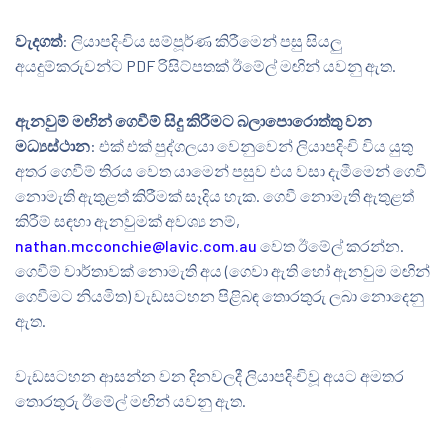
වැදගත්
: ලියාපදිංචිය සම්පූර්ණ කිරීමෙන් පසු සියලු
අයදුම්කරුවන්ට PDF රිසිට්පතක් ඊමේල් මඟින් යවනු ඇත.
ඇනවුම් මඟින් ගෙවීම් සිදු කිරීමට බලාපොරොත්තු වන
මධ්‍යස්ථාන
: එක් එක් පුද්ගලයා වෙනුවෙන් ලියාපදිංචි විය යුතු
අතර ගෙවීම් තිරය වෙත යාමෙන් පසුව එය වසා දැමීමෙන් ගෙවී
නොමැති ඇතුළත් කිරීමක් සෑදිය හැක. ගෙවී නොමැති ඇතුළත්
කිරීම් සඳහා ඇනවුමක් අවශ්‍ය නම්,
nathan.mcconchie@lavic.com.au
වෙත ඊමේල් කරන්න.
ගෙවීම් වාර්තාවක් නොමැති අය (ගෙවා ඇති හෝ ඇනවුම මඟින්
ගෙවීමට නියමිත) වැඩසටහන පිළිබඳ තොරතුරු ලබා නොදෙනු
ඇත.
වැඩසටහන ආසන්න වන දිනවලදී ලියාපදිංචිවූ අයට අමතර
තොරතුරු ඊමේල් මඟින් යවනු ඇත.